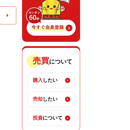
売買
について
購入
したい
売却
したい
投資
について