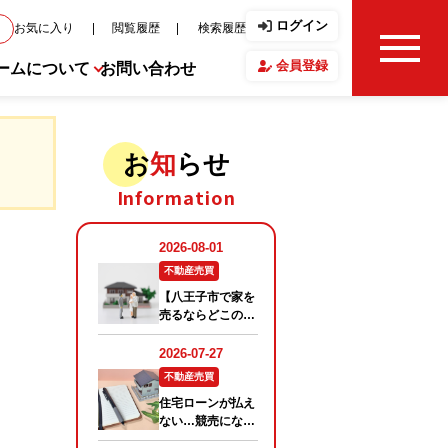
ログイン
お気に入り
閲覧履歴
検索履歴
会員登録
ームについて
お問い合わせ
せ・ブログ
お
知
らせ
Information
フ紹介
の声
要
報