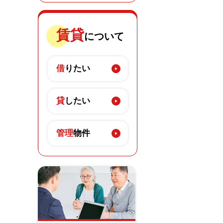
賃貸
について
借
りたい
貸
したい
管理
物件