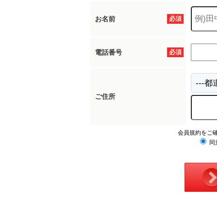
お名前
必須
電話番号
必須
ご住所
会員規約をご
同