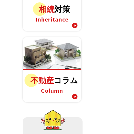
相続
対策
Inheritance
不動産
コラム
Column