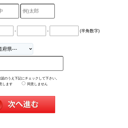
-
-
(半角数字)
確認のうえ下記にチェックして下さい。
意します
同意しません