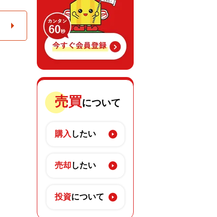
売買
について
購入
したい
売却
したい
投資
について