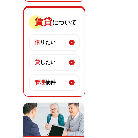
賃貸
について
借
りたい
貸
したい
管理
物件