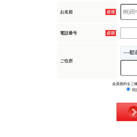
お名前
必須
電話番号
必須
ご住所
会員規約をご
同