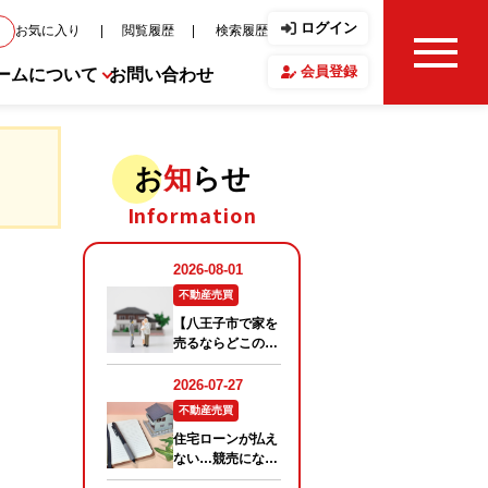
ログイン
お気に入り
閲覧履歴
検索履歴
会員登録
ームについて
お問い合わせ
せ・ブログ
お
知
らせ
Information
フ紹介
の声
要
報