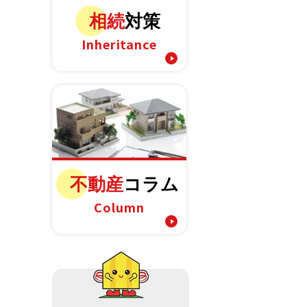
相続
対策
Inheritance
不動産
コラム
Column