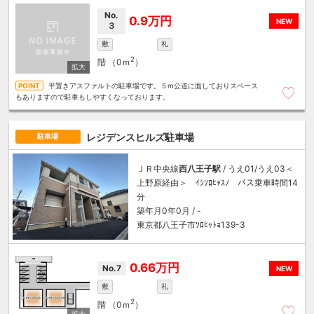
No.
0.9万円
NEW
３
敷
礼
2
階
（0ｍ
）
平置きアスファルトの駐車場です。５m公道に面しておりスペース
もありますので駐車もしやすくなっております。
レジデンスヒルズ駐車場
駐車場
ＪＲ中央線
西八王子駅
/ うえ01/うえ03＜
上野原経由＞ ｲｼｿﾛﾋｬｽﾉ バス乗車時間14
分
築年月0年0月 / -
東京都八王子市ｿﾛﾋｬﾄｮ139-3
0.66万円
No.7
NEW
敷
礼
2
階
（0ｍ
）