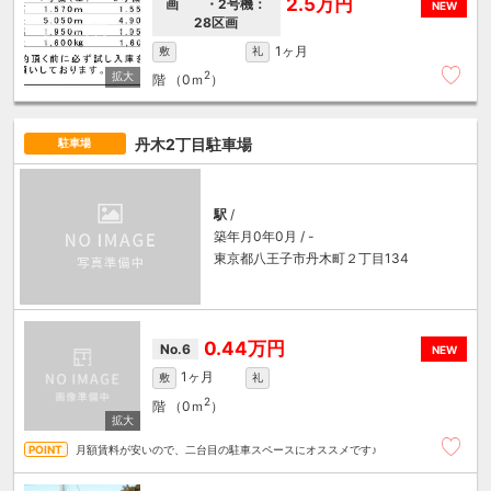
2.5万円
画 ・2号機：
NEW
28区画
1ヶ月
敷
礼
2
階
（0ｍ
）
丹木2丁目駐車場
駐車場
駅
/
築年月0年0月 / -
東京都八王子市丹木町２丁目134
0.44万円
No.6
NEW
1ヶ月
敷
礼
2
階
（0ｍ
）
月額賃料が安いので、二台目の駐車スペースにオススメです♪