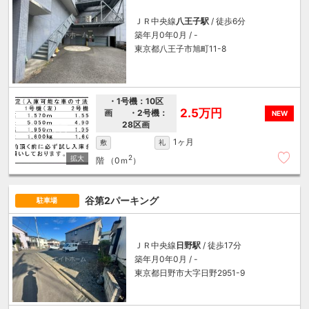
ＪＲ中央線
八王子駅
/ 徒歩6分
築年月0年0月 / -
東京都八王子市旭町11-8
・1号機：10区
2.5万円
画 ・2号機：
NEW
28区画
1ヶ月
敷
礼
2
階
（0ｍ
）
谷第2パーキング
駐車場
ＪＲ中央線
日野駅
/ 徒歩17分
築年月0年0月 / -
東京都日野市大字日野2951-9