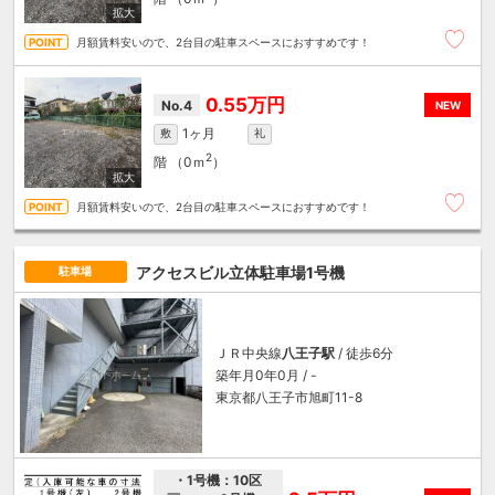
月額賃料安いので、2台目の駐車スペースにおすすめです！
0.55万円
No.4
NEW
1ヶ月
敷
礼
2
階
（0ｍ
）
月額賃料安いので、2台目の駐車スペースにおすすめです！
アクセスビル立体駐車場1号機
駐車場
ＪＲ中央線
八王子駅
/ 徒歩6分
築年月0年0月 / -
東京都八王子市旭町11-8
・1号機：10区