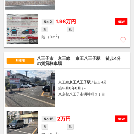
1.98万円
No.2
NEW
敷
礼
2
階
（0ｍ
）
八王子市 京王線
京王八王子駅
徒歩4分
駐車場
の賃貸駐車場
京王線
京王八王子駅
/ 徒歩4分
築年月0年0月 / -
東京都八王子市明神町２丁目
2万円
No.15
NEW
敷
礼
2