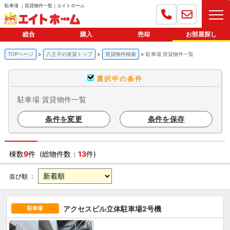
駐車場 ｜賃貸物件一覧｜エイトホーム
総合
購入
売却
お部屋探し
TOPページ
八王子の賃貸トップ
賃貸物件検索
駐車場 賃貸物件一覧
選択中の条件
駐車場 賃貸物件一覧
条件を変更
条件を保存
棟数
9
件 (総物件数：
13
件)
並び順 ：
アクセスビル立体駐車場2号機
駐車場