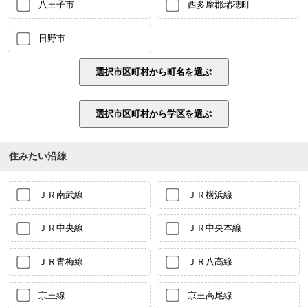
八王子市
西多摩郡瑞穂町
日野市
住みたい沿線
ＪＲ南武線
ＪＲ横浜線
ＪＲ中央線
ＪＲ中央本線
ＪＲ青梅線
ＪＲ八高線
京王線
京王高尾線