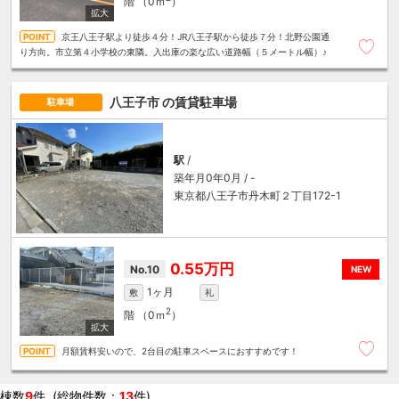
階
（0ｍ
）
京王八王子駅より徒歩４分！JR八王子駅から徒歩７分！北野公園通
り方向。市立第４小学校の東隣。入出庫の楽な広い道路幅（５メートル幅）♪
八王子市
の賃貸駐車場
駐車場
駅
/
築年月0年0月 / -
東京都八王子市丹木町２丁目172-1
0.55万円
No.10
NEW
1ヶ月
敷
礼
2
階
（0ｍ
）
月額賃料安いので、2台目の駐車スペースにおすすめです！
棟数
9
件 (総物件数：
13
件)