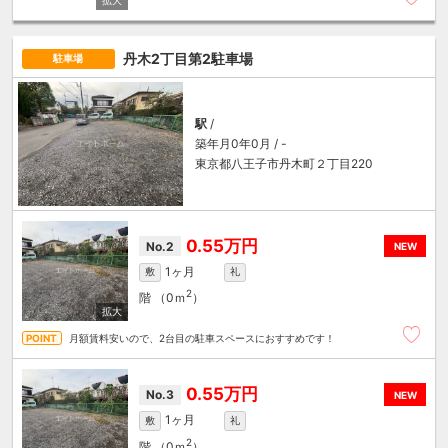
丹木2丁目第2駐車場
駐車場
駅
/
築年月0年0月 / -
東京都八王子市丹木町２丁目220
0.55万円
No.2
NEW
1ヶ月
敷
礼
2
階
（0ｍ
）
月額賃料安いので、2台目の駐車スペースにおすすめです！
0.55万円
No.3
NEW
1ヶ月
敷
礼
2
階
（0ｍ
）