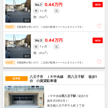
0.44万円
No.7
NEW
1ヶ月
敷
礼
2
階
（0ｍ
）
月額賃料が安いので、二台目の駐車スペースにオススメです♪
0.44万円
No.3
NEW
1ヶ月
敷
礼
2
階
（0ｍ
）
月額賃料が安いので、二台目の駐車スペースにオススメです♪
八王子市 ＪＲ中央線
西八王子駅
徒歩1
駐車場
分
の賃貸駐車場
ＪＲ中央線
西八王子駅
/ 徒歩1分
築年月0年0月 / -
東京都八王子市千人町２丁目