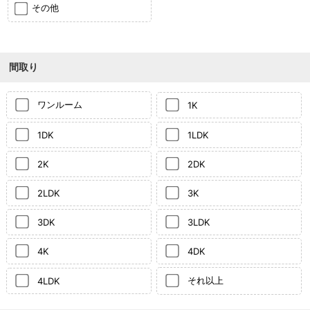
その他
間取り
ワンルーム
1K
1DK
1LDK
2K
2DK
2LDK
3K
3DK
3LDK
4K
4DK
それ以上
4LDK