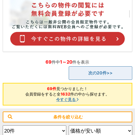
69
1～20
件中
件を表示
次の20件>>
69件
見つかりました！
会員登録をすると全
1632
件の中から探せます。
今すぐ見る
条件を絞り込む