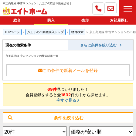
京王高尾線 中古マンション｜八王子の総合不動産会社｜エイトホーム
総合
購入
売却
お部屋探し
TOPページ
八王子の不動産購入トップ
物件検索
京王高尾線 中古マンションの不
現在の検索条件
さらに条件を絞り込む
京王高尾線 中古マンションの検索結果一覧
この条件で新着メールを登録
69件
見つかりました！
会員登録をすると全
1632
件の中から探せます。
今すぐ見る
条件を絞り込む