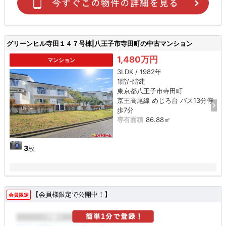
グリーンヒル寺田１４７号棟|八王子市寺田町の中古マンション
1,480万円
マンション
3LDK / 1982年
1階/-階建
東京都八王子市寺田町
京王高尾線 めじろ台 バス13分停
歩7分
専有面積
86.88㎡
3
枚
【会員様限定で公開中！】
会員限定