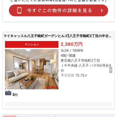
マイキャッスル八王子暁町ガーデンヒルズ|八王子市暁町2丁目の中古マンション
2,380万円
マンション
3LDK / 1998年
4階/-階建
東京都八王子市暁町2丁目
ＪＲ中央線 八王子 バス9分停歩4
分
専有面積
72.72㎡
3
枚