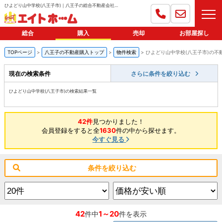
ひよどり山中学校(八王子市)｜八王子の総合不動産会社｜エイトホーム
総合
購入
売却
お部屋探し
TOPページ
八王子の不動産購入トップ
物件検索
ひよどり山中学校(八王子市)の不
現在の検索条件
さらに条件を絞り込む
ひよどり山中学校(八王子市)の検索結果一覧
42件
見つかりました！
会員登録をすると全
1630
件の中から探せます。
今すぐ見る
条件を絞り込む
42
1～20
件中
件を表示