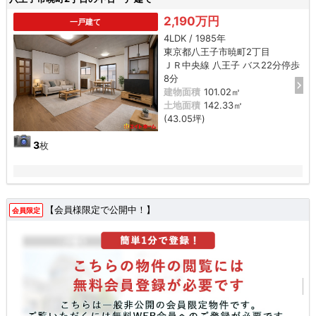
2,190万円
一戸建て
4LDK / 1985年
東京都八王子市暁町2丁目
ＪＲ中央線 八王子 バス22分停歩
8分
建物面積
101.02㎡
土地面積
142.33㎡
(43.05坪)
3
枚
【会員様限定で公開中！】
会員限定