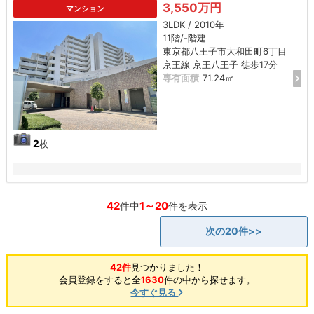
3,550万円
マンション
3LDK / 2010年
11階/-階建
東京都八王子市大和田町6丁目
京王線 京王八王子 徒歩17分
専有面積
71.24㎡
2
枚
42
1～20
件中
件を表示
次の20件>>
42件
見つかりました！
会員登録をすると全
1630
件の中から探せます。
今すぐ見る