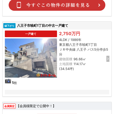
八王子市暁町1丁目の中古一戸建て
値下がり
2,750万円
一戸建て
4LDK / 1986年
東京都八王子市暁町1丁目
ＪＲ中央線 八王子 バス5分停歩5
分
建物面積
96.66㎡
土地面積
114.17㎡
(34.54坪)
1
枚
【会員様限定で公開中！】
会員限定