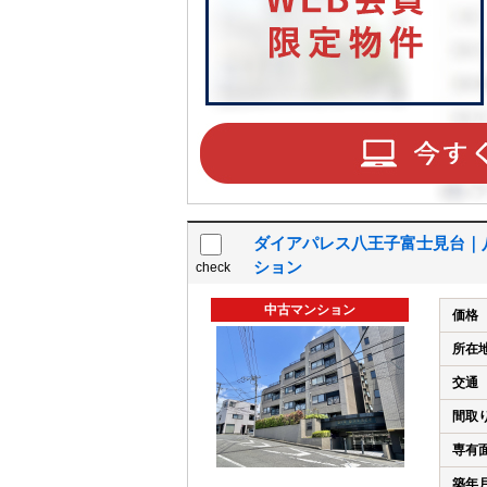
ダイアパレス八王子富士見台｜
ション
check
中古マンション
価格
所在
交通
間取
専有
築年