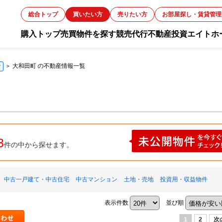
総合トップ
買いたい方
売りたい方
お部屋探し・賃貸管理
購入トップ
売買物件を探す
競売代行
不動産投資
エイトホ
お知ら
大和田町 の不動産情報一覧
索
スタッ
お客様
3
件の中から探せます。
会社概
中古一戸建て・中古住宅
中古マンション
土地・売地
投資用・収益物件
採用情
表示件数
並び順
1
2
次