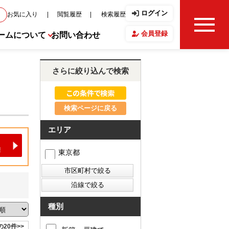
ログイン
お気に入り
閲覧履歴
検索履歴
会員登録
ームについて
お問い合わせ
せ・ブログ
さらに絞り込んで検索
フ紹介
検索ページに戻る
エリア
の声
東京都
要
報
種別
の20件>>