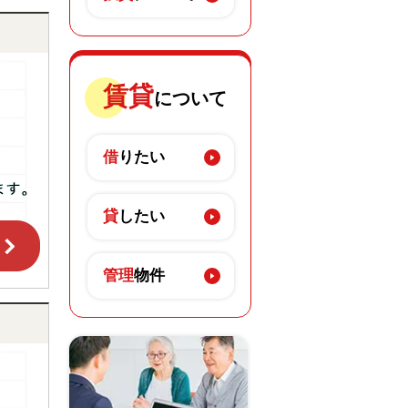
賃貸
について
借
りたい
貸
したい
管理
物件