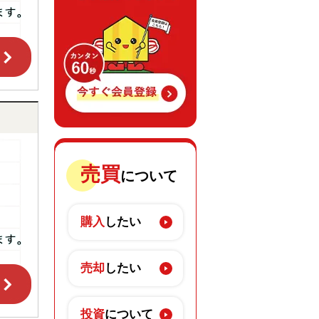
売買
について
購入
したい
売却
したい
投資
について