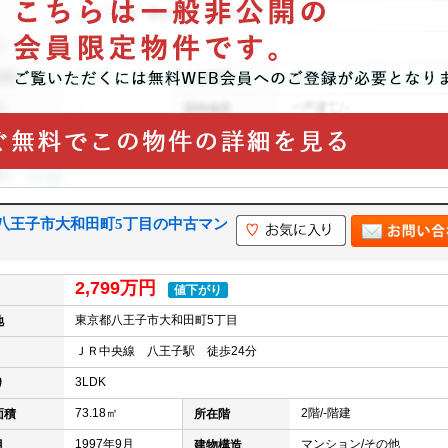
八王子市大和田町5丁目の中古マン
2,799万円
値下がり
東京都八王子市大和田町5丁目
地
ＪＲ中央線 八王子駅 徒歩24分
3LDK
り
73.18㎡
2階/-階建
面積
所在階
1997年9月
マンション/その他
月
建物構造