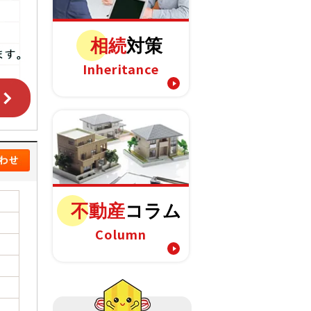
相続
対策
Inheritance
不動産
コラム
Column