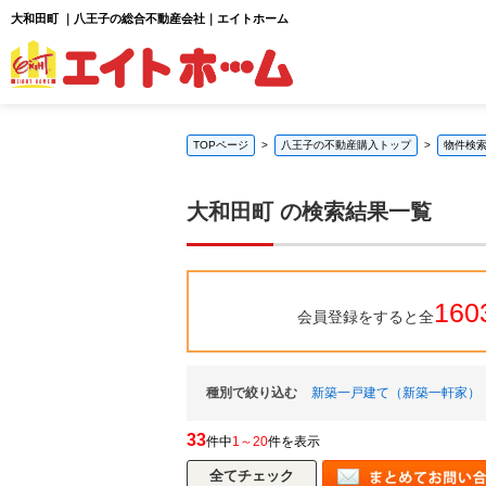
大和田町 ｜八王子の総合不動産会社｜エイトホーム
TOPページ
八王子の不動産購入トップ
物件検
大和田町 の検索結果一覧
160
会員登録をすると全
種別で絞り込む
新築一戸建て（新築一軒家）
33
件中
1～20
件を表示