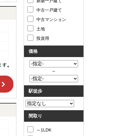
新築一戸建て
中古一戸建て
中古マンション
土地
投資用
価格
～
駅徒歩
間取り
～1LDK