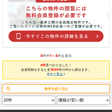
4
1～4
件中
件を表示
4件
見つかりました！
会員登録をすると全
1630
件の中から探せます。
今すぐ見る
条件を絞り込む