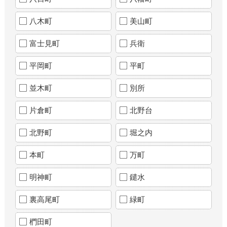
八木町
美山町
富士見町
兵衛
平岡町
平町
並木町
別所
片倉町
北野台
北野町
堀之内
本町
万町
明神町
鑓水
裏高尾町
緑町
椚田町