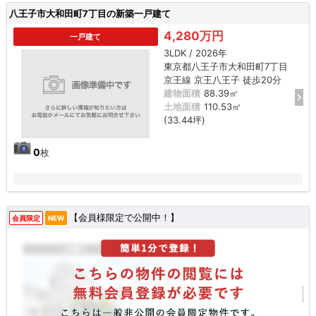
八王子市大和田町7丁目の新築一戸建て
4,280万円
一戸建て
3LDK / 2026年
東京都八王子市大和田町7丁目
京王線 京王八王子 徒歩20分
建物面積
88.39㎡
土地面積
110.53㎡
(33.44坪)
0
枚
【会員様限定で公開中！】
会員限定
NEW