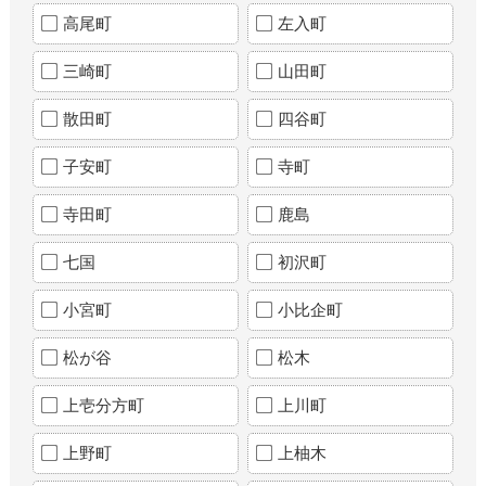
高尾町
左入町
三崎町
山田町
散田町
四谷町
子安町
寺町
寺田町
鹿島
七国
初沢町
小宮町
小比企町
松が谷
松木
上壱分方町
上川町
上野町
上柚木