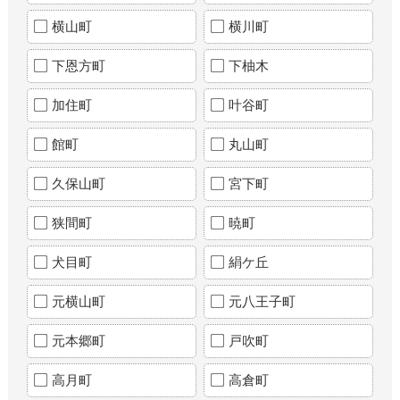
横山町
横川町
下恩方町
下柚木
加住町
叶谷町
館町
丸山町
久保山町
宮下町
狭間町
暁町
犬目町
絹ケ丘
元横山町
元八王子町
元本郷町
戸吹町
高月町
高倉町