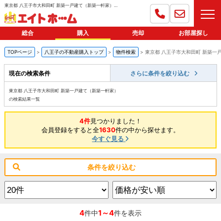
東京都 八王子市大和田町 新築一戸建て（新築一軒家）｜八王子の総合不動産会社｜エイトホーム
総合
購入
売却
お部屋探し
TOPページ
八王子の不動産購入トップ
物件検索
東京都 八王子市大和田町 新築一
現在の検索条件
さらに条件を絞り込む
東京都 八王子市大和田町 新築一戸建て（新築一軒家）
の検索結果一覧
4件
見つかりました！
会員登録をすると全
1630
件の中から探せます。
今すぐ見る
条件を絞り込む
4
1～4
件中
件を表示