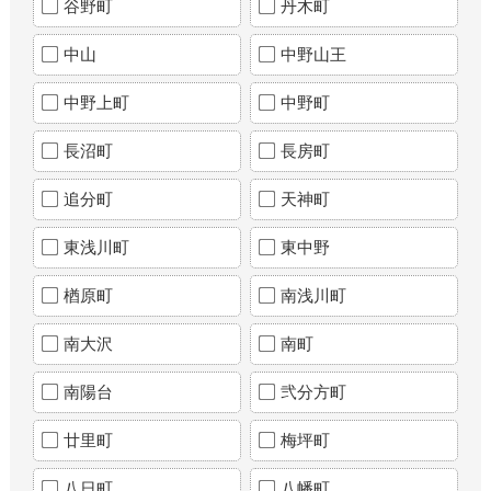
谷野町
丹木町
中山
中野山王
中野上町
中野町
長沼町
長房町
追分町
天神町
東浅川町
東中野
楢原町
南浅川町
南大沢
南町
南陽台
弐分方町
廿里町
梅坪町
八日町
八幡町