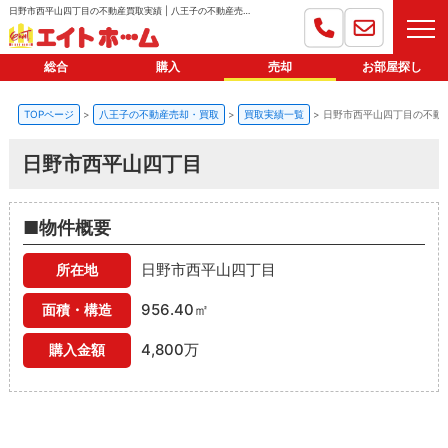
日野市西平山四丁目の不動産買取実績 | 八王子の不動産売却ならエイトホーム
総合
購入
売却
お部屋探し
TOPページ
八王子の不動産売却・買取
買取実績一覧
日野市西平山四丁目の不動
日野市西平山四丁目
■物件概要
日野市西平山四丁目
所在地
956.40㎡
面積・構造
4,800万
購入金額