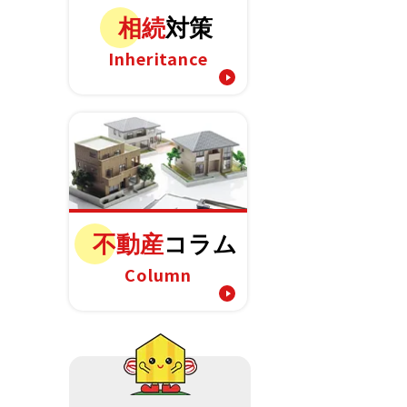
相続
対策
Inheritance
不動産
コラム
Column