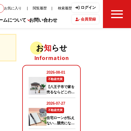
ログイン
お気に入り
閲覧履歴
検索履歴
会員登録
ームについて
お問い合わせ
せ・ブログ
お
知
らせ
Information
フ紹介
の声
要
報