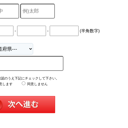
-
-
(半角数字)
確認のうえ下記にチェックして下さい。
意します
同意しません