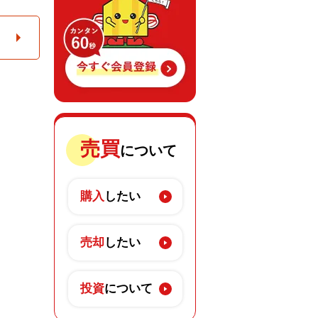
売買
について
購入
したい
売却
したい
投資
について