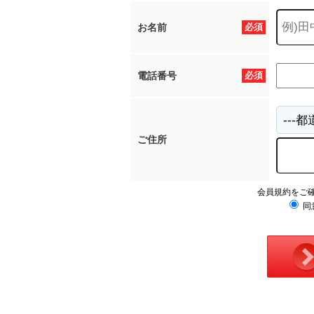
お名前
必須
電話番号
必須
ご住所
会員規約をご
同