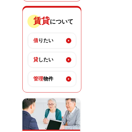
賃貸
について
借
りたい
貸
したい
管理
物件