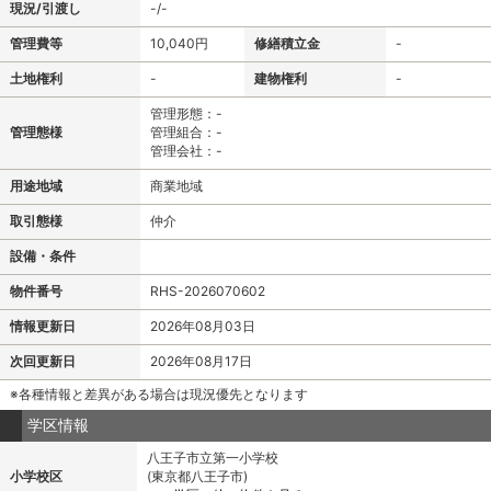
現況/引渡し
-/-
管理費等
10,040円
修繕積立金
-
土地権利
-
建物権利
-
管理形態：-
管理態様
管理組合：-
管理会社：-
用途地域
商業地域
取引態様
仲介
設備・条件
物件番号
RHS-2026070602
情報更新日
2026年08月03日
次回更新日
2026年08月17日
※各種情報と差異がある場合は現況優先となります
学区情報
八王子市立第一小学校
小学校区
(東京都八王子市)