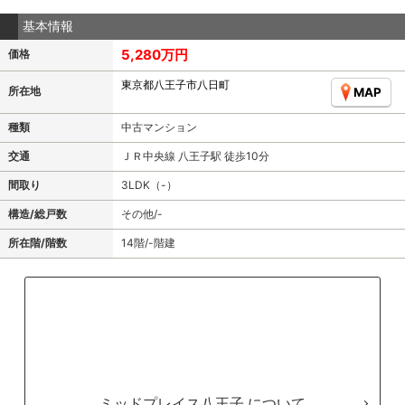
基本情報
5,280万円
価格
東京都八王子市八日町
所在地
MAP
種類
中古マンション
交通
ＪＲ中央線 八王子駅 徒歩10分
間取り
3LDK（-）
構造/総戸数
その他/-
所在階/階数
14階/-階建
ミッドプレイス八王子