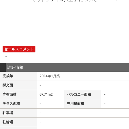
セールスコメント
-
詳細情報
完成年
2014年1月築
採光面
-
専有面積
67.71m
2
バルコニー面積
-
テラス面積
-
専用庭面積
-
駐車場
-
駐輪場
-