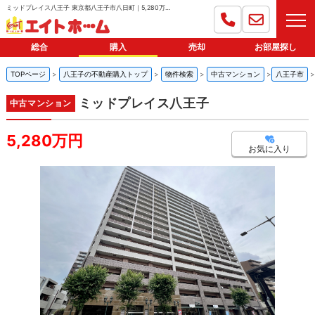
ミッドプレイス八王子 東京都八王子市八日町｜5,280万円の中古マンション｜分譲住宅や新築物件｜エイトホーム
総合
購入
売却
お部屋探し
TOPページ
八王子の不動産購入トップ
物件検索
中古マンション
八王子市
ミッドプレイス八王子
中古マンション
5,280万円
お気に入り