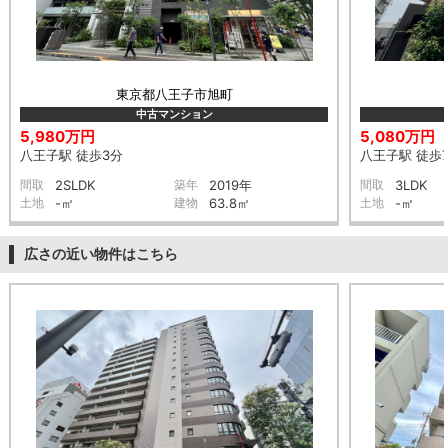
東京都八王子市旭町
中古マンション
5,980万円
5,080万円
八王子駅 徒歩3分
八王子駅 徒歩
間取
2SLDK
築年
2019年
間取
3LDK
土地
-㎡
建物
63.8㎡
土地
-㎡
広さの近い物件はこちら