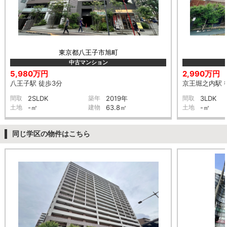
東京都八王子市旭町
中古マンション
5,980万円
2,990万円
八王子駅 徒歩3分
京王堀之内駅 
間取
2SLDK
築年
2019年
間取
3LDK
土地
-㎡
建物
63.8㎡
土地
-㎡
同じ学区の物件はこちら