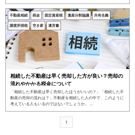
そこで、今回の記事では相続した不動産を売却する際の注意点
や、相続した不動産を売却するメリットについて紹介していま
不動産相続
税金
固定資産税
遺産分割協議
共有名義
す。
譲渡所得税
空き家
遺言書
この記事を読めば、相続した不動産を売却する際の注意点につい
て網羅できますので、是非ご一読ください。
相続した不動産は早く売却した方が良い？売却の
流れやかかる税金について
「相続した不動産は早く売却したほうがいいの？」「相続した不
動産の売却の流れは？」不動産を相続した人の中で、このように
考えている人もいるのではないでしょうか。
そこで、今回の記事では相続した不動産を早く売却するメリット
や、具体的な売却の流れについて紹介しています。
1
この記事を読めば、相続した不動産の売却についての情報を網羅
できますので、是非ご一読ください。