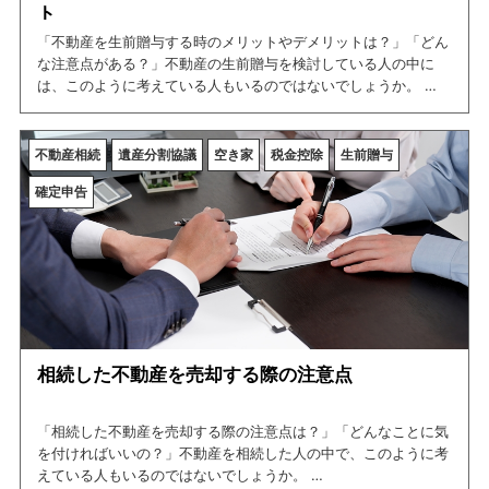
ト
「不動産を生前贈与する時のメリットやデメリットは？」「どん
な注意点がある？」不動産の生前贈与を検討している人の中に
は、このように考えている人もいるのではないでしょうか。
そこで、今回の記事では不動産を生前贈与することのメリットと
デメリットについて紹介しています。この記事を読めば、不動産
を生前贈与する時のメリットやデメリットについて網羅できます
不動産相続
遺産分割協議
空き家
税金控除
生前贈与
ので、是非ご一読ください。
確定申告
相続した不動産を売却する際の注意点
「相続した不動産を売却する際の注意点は？」「どんなことに気
を付ければいいの？」不動産を相続した人の中で、このように考
えている人もいるのではないでしょうか。