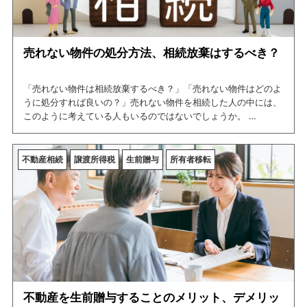
売れない物件の処分方法、相続放棄はするべき？
「売れない物件は相続放棄するべき？」「売れない物件はどのよ
うに処分すれば良いの？」売れない物件を相続した人の中には、
このように考えている人もいるのではないでしょうか。
そこで、今回の記事では売れない物件を相続するリスクや、処分
の方法について紹介しています。この記事を読めば、売れない物
件を相続するリスクや処分方法について網羅できますので、是非
不動産相続
譲渡所得税
生前贈与
所有者移転
ご一読ください。
不動産を生前贈与することのメリット、デメリッ