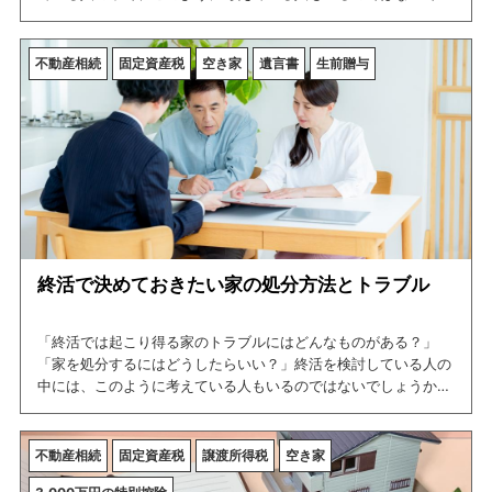
ょうか。
そこで、今回の記事では不動産を売却する際に課税される譲渡所
不動産相続
固定資産税
空き家
遺言書
生前贈与
得税と、税金の控除などについて紹介しています。
この記事を読めば、不動産を売却する際の譲渡所得税について網
羅できますので、是非ご一読ください。
終活で決めておきたい家の処分方法とトラブル
「終活では起こり得る家のトラブルにはどんなものがある？」
「家を処分するにはどうしたらいい？」終活を検討している人の
中には、このように考えている人もいるのではないでしょうか。
そこで、今回の記事では相続における家のトラブルや、家の処分
方法について紹介しています。この記事を読めば、相続における
家のトラブルについて網羅できますので、是非ご一読ください。
不動産相続
固定資産税
譲渡所得税
空き家