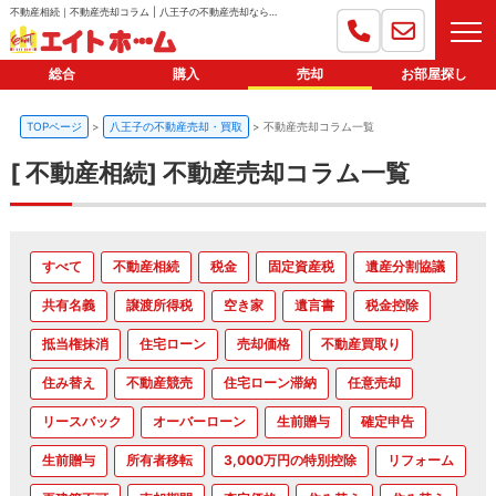
不動産相続｜不動産売却コラム | 八王子の不動産売却ならエイトホーム
総合
購入
売却
お部屋探し
TOPページ
八王子の不動産売却・買取
不動産売却コラム一覧
[ 不動産相続] 不動産売却コラム一覧
すべて
不動産相続
税金
固定資産税
遺産分割協議
共有名義
譲渡所得税
空き家
遺言書
税金控除
抵当権抹消
住宅ローン
売却価格
不動産買取り
住み替え
不動産競売
住宅ローン滞納
任意売却
リースバック
オーバーローン
生前贈与
確定申告
生前贈与
所有者移転
3,000万円の特別控除
リフォーム