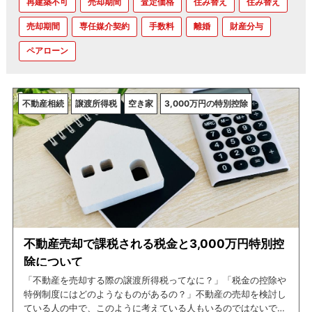
再建築不可
売却期間
査定価格
住み替え
住み替え
売却期間
専任媒介契約
手数料
離婚
財産分与
ペアローン
不動産相続
譲渡所得税
空き家
3,000万円の特別控除
不動産売却で課税される税金と3,000万円特別控
除について
「不動産を売却する際の譲渡所得税ってなに？」「税金の控除や
特例制度にはどのようなものがあるの？」不動産の売却を検討し
ている人の中で、このように考えている人もいるのではないでし