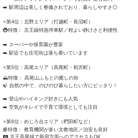
➡️ 駅周辺は美しく整備されており、暮らしやすさ◎
⭐第4位：北野エリア（打越町・長沼町）
🚇特徴： 京王線特急停車駅／程よい静けさと利便性
➡️ スーパーや保育園が豊富
➡️ 駅近でも住宅街は落ち着いています
⭐第5位：高尾エリア（高尾町・初沢町）
⛰️特徴： 高尾山ふもとの癒しの街
🍃 自然の中で、のびのび暮らしたい方にピッタリ！
➡️ 登山やハイキング好きにも人気
➡️ 空気がキレイで子育て環境としても注目
⭐第6位：めじろ台エリア（椚田町など）
📘特徴： 教育機関が多い文教地区／治安も良好
🛤️ 京王高尾線で新宿方面へのアクセスもOK