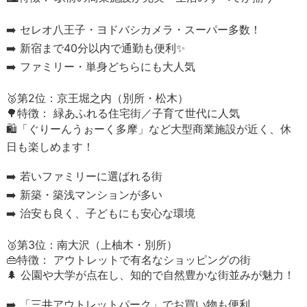
➡️ セレオ八王子・ヨドバシカメラ・スーパー多数！
➡️ 新宿まで40分以内で通勤も便利✨
➡️ ファミリー・単身どちらにも大人気
🥈第2位：京王堀之内（別所・松木）
🌳特徴： 緑あふれる住宅街／子育て世代に人気
🛍️「ぐりーんうぉーく多摩」など大型商業施設が近く、休
日も楽しめます！
➡️ 若いファミリーに選ばれる街
➡️ 新築・築浅マンションが多い
➡️ 治安も良く、子どもにも安心な環境
🥉第3位：南大沢（上柚木・別所）
👜特徴： アウトレットで有名なショッピングの街
🌲 公園や大学が点在し、知的で自然豊かな街並みが魅力！
➡️ 「三井アウトレットパーク」でお買い物も便利