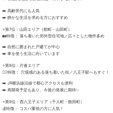
➡️ 高齢世代にも人気
➡️ 静かな生活を求める方におすすめ
⭐第7位：山田エリア（館町・山田町）
🏡特徴： 落ち着いた郊外型住宅地／広々とした物件多め
➡️ 自然に囲まれた戸建てが中心
➡️ 車を使う生活に向いています
⭐第8位：片倉エリア
🚶‍♂️特徴： 穴場感のある落ち着いた街／八王子駅へもすぐ！
➡️ JR横浜線沿線で都心アクセスも便利
➡️ 再開発予定もあり、今後の発展に期待✨
⭐第9位：西八王子エリア（千人町・散田町）
💰特徴： コスパ重視の方に人気！